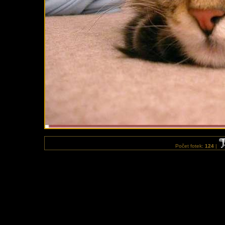
Počet fotek:
124
|