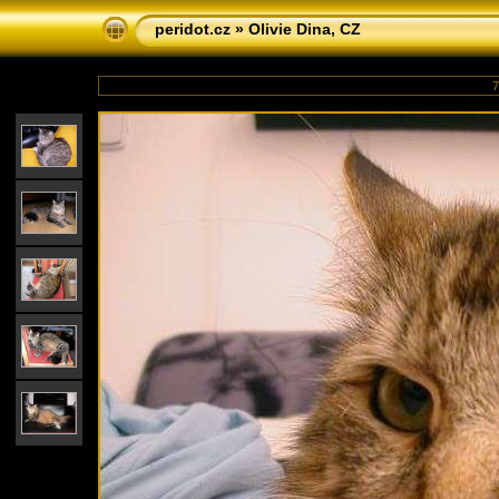
peridot.cz
»
Olivie Dina, CZ
7