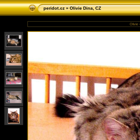
peridot.cz
»
Olivie Dina, CZ
Olivie 