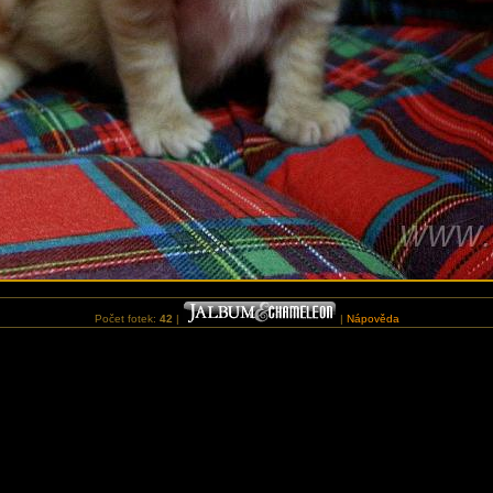
Počet fotek:
42
|
|
Nápověda