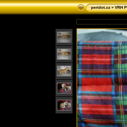
peridot.cz
»
VRH P